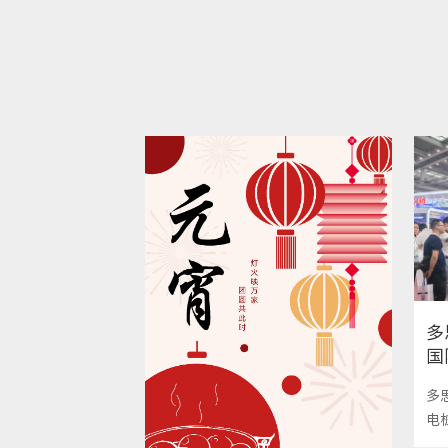
多
国
多
电