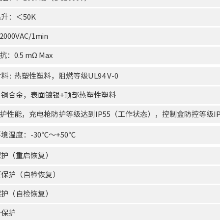
温升：＜50K
000VAC/1min
抗：0.5 mΩ Max
材料 : 热塑性塑料，阻燃等级UL94 V-0
针：铜合金，表面镀银+顶部热塑性塑料
防护性能，充电枪防护等级达到IP55（工作状态），控制盒防控等级IP
环境温度：-30℃～+50℃
电保护（重启恢复）
欠压保护（自检恢复）
载保护（自检恢复）
击保护