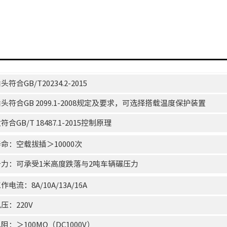
头符合GB/T20234.2-2015
源插头符合GB 2099.1-2008规定及要求，可选择搭载温度保护装置
盒符合GB/T 18487.1-2015控制原理
械寿命：空载拔插＞10000次
冲击力：可承受1米高度跌落与2吨车辆碾压力
工作电流：8A/10A/13A/16A
电压：220V
电阻：＞100MΩ（DC1000V）