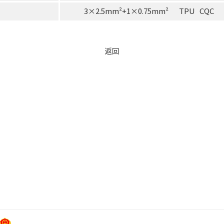
3×2.5mm²+1×0.75mm² TPU CQC
返回