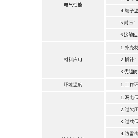
电气性能
4. 端子
5.耐压：2
6.接触阻
1. 外壳
材料应用
2. 插
3.优越
环境温度
1. 工作
1. 漏
2. 过
3. 过
4. 防雷